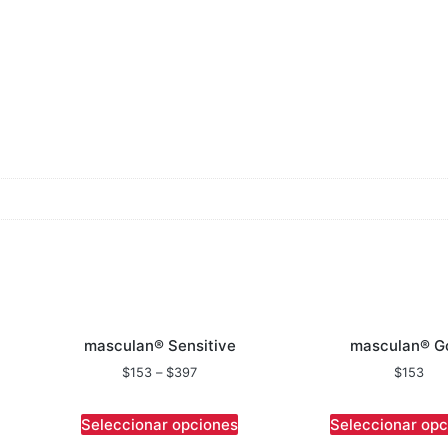
masculan® Sensitive
masculan® G
$
153
–
$
397
$
153
Seleccionar opciones
Seleccionar opc