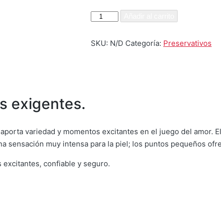
masculan®
Añadir al carrito
Dotted
cantidad
SKU:
N/D
Categoría:
Preservativos
s exigentes.
porta variedad y momentos excitantes en el juego del amor. El
na sensación muy intensa para la piel; los puntos pequeños ofr
excitantes, confiable y seguro.