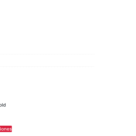
old
iones