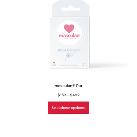
masculan® Pur
$
153
–
$
492
Seleccionar opciones