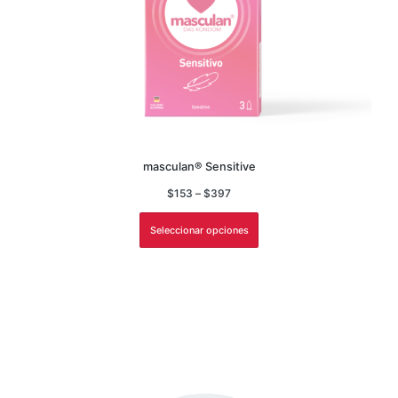
masculan® Sensitive
$
153
–
$
397
Seleccionar opciones