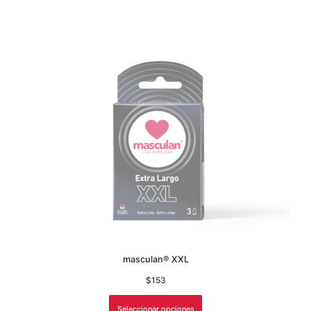
masculan® XXL
$
153
Seleccionar opciones